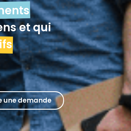
ments
ens et qui
ifs
re une demande