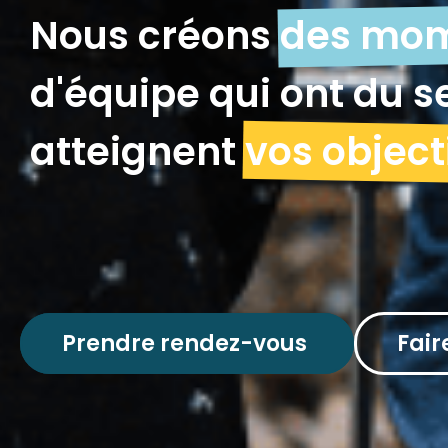
Nous créons
des mo
d'équipe qui ont du s
atteignent
vos object
Prendre rendez-vous
Fai